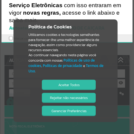
Uncaught SyntaxError: Unexpected token '('
Serviço Eletrônicas
com isso entraram em
https://caicara.atende.net/cidadao/pagina/static/bundle/wpo_index
Resultados para
""
_2_base_l2_portal_editores_sync_8e0467b083a5c31b5604002c973
vigor
novas regras,
acesse o link abaixo e
72540.js?v=299ee590:47
saiba mais.
Verificar Mais Detalhes
Portais
Política de Cookies
Autoatendimento - MUNICÍPIO DE CAIÇARA
OK
Utilizamos cookies e tecnologias semelhantes
Por favor, aguarde...
Marcar como lido.
para fornecer-lhe uma melhor experiência de
navegação, assim como providenciar alguns
NOTÍCIAS
recursos essenciais.
Ao continuar navegando nesta página você
AUTOATENDIMENTO
concorda com nossas
Políticas de uso de
Por favor, aguarde...
cookies
,
Políticas de privacidade
e
Termos de
Uso
.
SUBPORTAIS
Aceitar Todos
Entrar
Por favor, aguarde...
Rejeitar não necessários
Isto significa que diversos recursos
Cadastre-se
|
Recuperar Senha
providenciados poderão não estar
disponíveis.
ACESSAR SEM LOGIN
Gerenciar Preferências
SERVIÇOS
Por favor, aguarde...
NOTA FISCAL ELETRÔNICA