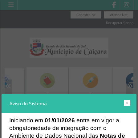
Cadastre-se
Atende.Net
Recuperar Senha
S ÚTEIS
MINHA FOLHA
LICITAÇÕES
SEGURANÇA DAS
Aviso do Sistema
VACINAS
Erro
SISTEMA
Gerenciamento do Sistema
I
niciando em
01/01/2026
entra em vigor a
CÓDIGO DA MENSAGEM:
EST-000040
obrigatoriedade de integração com o
Ocorreu um erro de script:
Ambiente de Dados Nacional das
Notas de