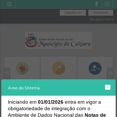
Cadastre-se
Atende.Net
Recuperar Senha
MINHA FOLHA
LICITAÇÕES
SEGURANÇA DAS
Aviso do Sistema
VACINAS
Erro
SISTEMA
Gerenciamento do Sistema
I
niciando em
01/01/2026
entra em vigor a
CÓDIGO DA MENSAGEM:
EST-000040
obrigatoriedade de integração com o
Ocorreu um erro de script:
Ambiente de Dados Nacional das
Notas de