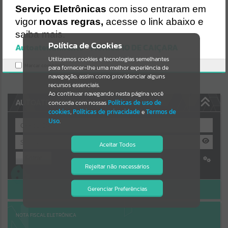
Uncaught SyntaxError: Unexpected token '('
Serviço Eletrônicas
com isso entraram em
https://caicara.atende.net/cidadao/pagina/static/bundle/wpo_index
Resultados para
""
_2_base_l2_portal_editores_sync_8e0467b083a5c31b5604002c973
vigor
novas regras,
acesse o link abaixo e
72540.js?v=299ee590:47
saiba mais.
Verificar Mais Detalhes
Portais
Política de Cookies
Autoatendimento - MUNICÍPIO DE CAIÇARA
OK
Utilizamos cookies e tecnologias semelhantes
Por favor, aguarde...
Marcar como lido.
para fornecer-lhe uma melhor experiência de
navegação, assim como providenciar alguns
NOTÍCIAS
recursos essenciais.
Ao continuar navegando nesta página você
AUTOATENDIMENTO
concorda com nossas
Políticas de uso de
Por favor, aguarde...
cookies
,
Políticas de privacidade
e
Termos de
Uso
.
SUBPORTAIS
Aceitar Todos
Entrar
Por favor, aguarde...
Rejeitar não necessários
Isto significa que diversos recursos
Cadastre-se
|
Recuperar Senha
providenciados poderão não estar
disponíveis.
ACESSAR SEM LOGIN
Gerenciar Preferências
SERVIÇOS
Por favor, aguarde...
NOTA FISCAL ELETRÔNICA