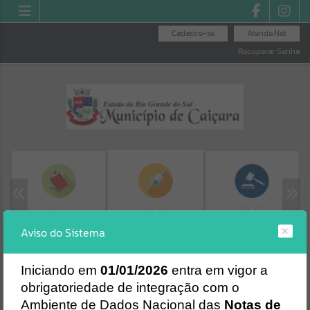
Cadastre-se
Atende.Net
Recuperar Senha
MINHA FOLHA
LICITAÇÕES
SEGURANÇA DAS
Aviso do Sistema
VACINAS
Erro
SISTEMA
Gerenciamento do Sistema
I
niciando em
01/01/2026
entra em vigor a
CÓDIGO DA MENSAGEM:
EST-000040
obrigatoriedade de integração com o
Ocorreu um erro de script:
Ambiente de Dados Nacional das
Notas de