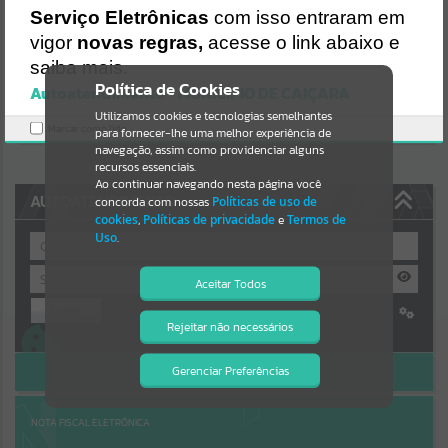
Uncaught SyntaxError: Unexpected token '('
Serviço Eletrônicas
com isso entraram em
https://caicara.atende.net/cidadao/pagina/static/bundle/wpo_index
Resultados para
""
_2_base_l2_portal_editores_sync_8e0467b083a5c31b5604002c973
vigor
novas regras,
acesse o link abaixo e
72540.js?v=299ee590:47
saiba mais.
Verificar Mais Detalhes
Portais
Política de Cookies
Autoatendimento - MUNICÍPIO DE CAIÇARA
OK
Utilizamos cookies e tecnologias semelhantes
Por favor, aguarde...
Marcar como lido.
para fornecer-lhe uma melhor experiência de
navegação, assim como providenciar alguns
NOTÍCIAS
recursos essenciais.
Ao continuar navegando nesta página você
AUTOATENDIMENTO
concorda com nossas
Políticas de uso de
Por favor, aguarde...
cookies
,
Políticas de privacidade
e
Termos de
Uso
.
SUBPORTAIS
Aceitar Todos
Entrar
Por favor, aguarde...
Rejeitar não necessários
Isto significa que diversos recursos
Cadastre-se
|
Recuperar Senha
providenciados poderão não estar
disponíveis.
ACESSAR SEM LOGIN
Gerenciar Preferências
SERVIÇOS
Por favor, aguarde...
NOTA FISCAL ELETRÔNICA