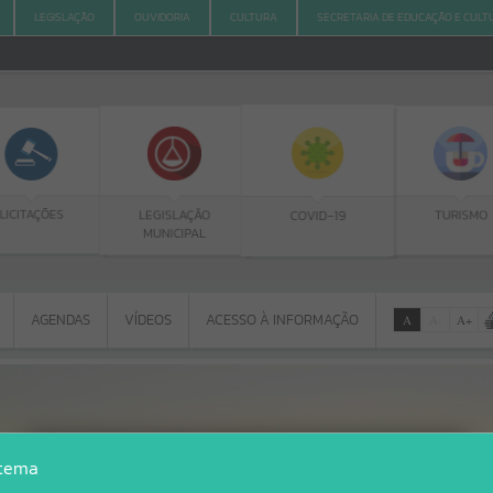
LEGISLAÇÃO
OUVIDORIA
CULTURA
SECRETARIA DE EDUCAÇÃO E CULT
ES
LEGISLAÇÃO
TURISMO
COVID-19
MUNICIPAL
AGENDAS
VÍDEOS
ACESSO À INFORMAÇÃO
A
A
-
A
+
AGENDAS
VÍDEOS
ACESSO À INFORMAÇÃO
Por favor, aguarde...
Erro
stema
SISTEMA