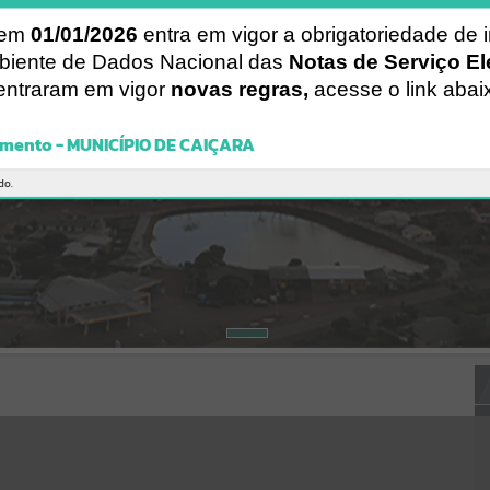
Gerenciamento do Sistema
CÓDIGO DA MENSAGEM:
EST-000040
 em
01/01/2026
entra em vigor a obrigatoriedade de 
Ocorreu um erro de script:
biente de Dados Nacional das
Notas de Serviço El
Uncaught SyntaxError: Unexpected token '('
entraram em vigor
novas regras,
acesse o link abai
https://caicara.atende.net/cidadao/pagina/static/bundle/wpo_index_
2_base_l2_portal_editores_sync_8e0467b083a5c31b5604002c97372
540.js?v=299ee590:47
mento - MUNICÍPIO DE CAIÇARA
Verificar Mais Detalhes
OK
do.