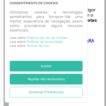
Nota Nacional
CONSENTIMENTO DE COOKIES
I
niciando em
01/01/2026
entra em vigor
Utilizamos cookies e tecnologias
a obrigatoriedade de integração com o
semelhantes para fornecer-lhe uma
Ambiente de Dados Nacional das
Notas
melhor experiência de navegação, assim
de Serviço Eletrônicas
com isso
como providenciar alguns recursos
essenciais.
entraram em vigor
novas regras,
acesse o link abaixo e saiba mais.
Leia sobre
Políticas de uso de cookies.
Autoatendimento - MUNICÍPIO DE CAIÇARA
Leia sobre
Políticas de privacidade.
Leia sobre
Termos de Uso.
Aceitar
Rejeitar não necessários
Gerenciar Preferências