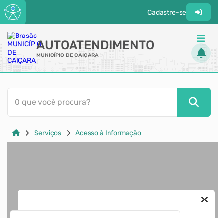
Cadastre-se
AUTOATENDIMENTO
MUNICÍPIO DE CAIÇARA
ACESSO RÁPIDO
O que você procura?
Acessibilidade
Cidadão
Serviços
Acesso à Informação
Transparência