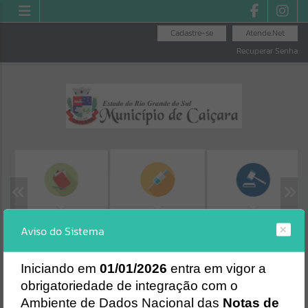
Cadastre-se
Atende.Net
Recuperar Senha
MINHA FOLHA
LICITAÇÕES
SEGURANÇA DAS
Aviso do Sistema
VACINAS
Erro
SISTEMA
Gerenciamento do Sistema
I
niciando em
01/01/2026
entra em vigor a
CÓDIGO DA MENSAGEM:
EST-000040
obrigatoriedade de integração com o
Ocorreu um erro de script:
Ambiente de Dados Nacional das
Notas de