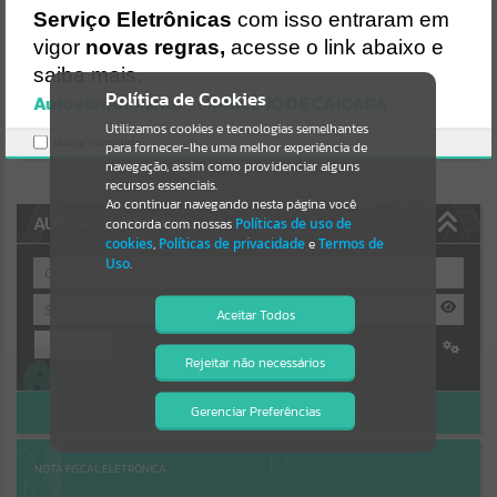
Uncaught SyntaxError: Unexpected token '('
Serviço Eletrônicas
com isso entraram em
https://caicara.atende.net/cidadao/pagina/static/bundle/wpo_index
Resultados para
""
_2_base_l2_portal_editores_sync_8e0467b083a5c31b5604002c973
vigor
novas regras,
acesse o link abaixo e
72540.js?v=299ee590:47
saiba mais.
Verificar Mais Detalhes
Portais
Política de Cookies
Autoatendimento - MUNICÍPIO DE CAIÇARA
OK
Utilizamos cookies e tecnologias semelhantes
Por favor, aguarde...
Marcar como lido.
para fornecer-lhe uma melhor experiência de
navegação, assim como providenciar alguns
NOTÍCIAS
recursos essenciais.
Ao continuar navegando nesta página você
AUTOATENDIMENTO
concorda com nossas
Políticas de uso de
Por favor, aguarde...
cookies
,
Políticas de privacidade
e
Termos de
Uso
.
SUBPORTAIS
Aceitar Todos
Entrar
Por favor, aguarde...
Rejeitar não necessários
Isto significa que diversos recursos
Cadastre-se
|
Recuperar Senha
providenciados poderão não estar
disponíveis.
ACESSAR SEM LOGIN
Gerenciar Preferências
SERVIÇOS
Por favor, aguarde...
NOTA FISCAL ELETRÔNICA