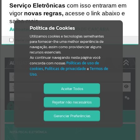
Uncaught SyntaxError: Unexpected token '('
Serviço Eletrônicas
com isso entraram em
https://caicara.atende.net/cidadao/pagina/static/bundle/wpo_index
Resultados para
""
_2_base_l2_portal_editores_sync_8e0467b083a5c31b5604002c973
vigor
novas regras,
acesse o link abaixo e
72540.js?v=299ee590:47
saiba mais.
Verificar Mais Detalhes
Portais
Política de Cookies
Autoatendimento - MUNICÍPIO DE CAIÇARA
OK
Utilizamos cookies e tecnologias semelhantes
Por favor, aguarde...
Marcar como lido.
para fornecer-lhe uma melhor experiência de
navegação, assim como providenciar alguns
NOTÍCIAS
recursos essenciais.
Ao continuar navegando nesta página você
AUTOATENDIMENTO
concorda com nossas
Políticas de uso de
Por favor, aguarde...
cookies
,
Políticas de privacidade
e
Termos de
Uso
.
SUBPORTAIS
Aceitar Todos
Entrar
Por favor, aguarde...
Rejeitar não necessários
Isto significa que diversos recursos
Cadastre-se
|
Recuperar Senha
providenciados poderão não estar
disponíveis.
ACESSAR SEM LOGIN
Gerenciar Preferências
SERVIÇOS
Por favor, aguarde...
NOTA FISCAL ELETRÔNICA