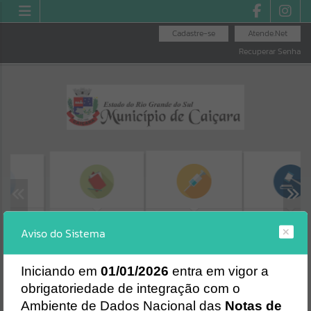
Cadastre-se
Atende.Net
Recuperar Senha
ÚTEIS
MINHA FOLHA
LICITAÇÕES
SEGURANÇA DAS
Aviso do Sistema
VACINAS
Erro
SISTEMA
Gerenciamento do Sistema
I
niciando em
01/01/2026
entra em vigor a
CÓDIGO DA MENSAGEM:
EST-000040
obrigatoriedade de integração com o
Ocorreu um erro de script:
Ambiente de Dados Nacional das
Notas de