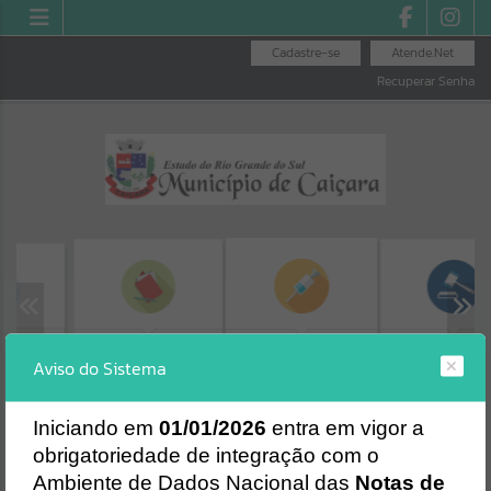
Cadastre-se
Atende.Net
Recuperar Senha
ÚTEIS
MINHA FOLHA
LICITAÇÕES
SEGURANÇA DAS
Aviso do Sistema
VACINAS
Erro
SISTEMA
Gerenciamento do Sistema
I
niciando em
01/01/2026
entra em vigor a
CÓDIGO DA MENSAGEM:
EST-000040
obrigatoriedade de integração com o
Ocorreu um erro de script:
Ambiente de Dados Nacional das
Notas de