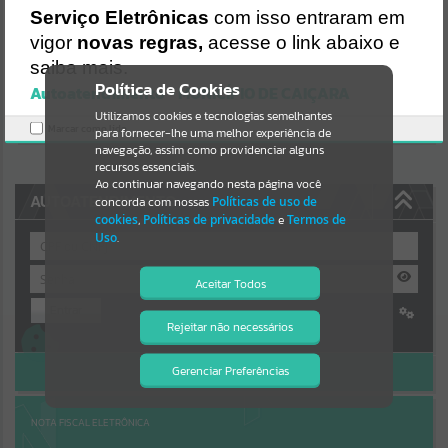
Uncaught SyntaxError: Unexpected token '('
Serviço Eletrônicas
com isso entraram em
https://caicara.atende.net/cidadao/pagina/static/bundle/wpo_index
Resultados para
""
_2_base_l2_portal_editores_sync_8e0467b083a5c31b5604002c973
vigor
novas regras,
acesse o link abaixo e
72540.js?v=299ee590:47
saiba mais.
Verificar Mais Detalhes
Portais
Política de Cookies
Autoatendimento - MUNICÍPIO DE CAIÇARA
OK
Utilizamos cookies e tecnologias semelhantes
Por favor, aguarde...
Marcar como lido.
para fornecer-lhe uma melhor experiência de
navegação, assim como providenciar alguns
NOTÍCIAS
recursos essenciais.
Ao continuar navegando nesta página você
AUTOATENDIMENTO
concorda com nossas
Políticas de uso de
Por favor, aguarde...
cookies
,
Políticas de privacidade
e
Termos de
Uso
.
SUBPORTAIS
Aceitar Todos
Entrar
Por favor, aguarde...
Rejeitar não necessários
Isto significa que diversos recursos
Cadastre-se
|
Recuperar Senha
providenciados poderão não estar
disponíveis.
ACESSAR SEM LOGIN
Gerenciar Preferências
SERVIÇOS
Por favor, aguarde...
NOTA FISCAL ELETRÔNICA